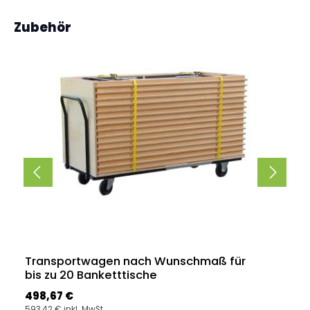
Produktgalerie überspringen
Zubehör
Transportwagen nach Wunschmaß für
bis zu 20 Banketttische
Regulärer Preis:
498,67 €
593,42 € inkl. MwSt.