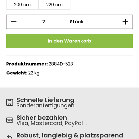
200 cm
220 cm
Produkt Anzahl: Gib den gewünschten Wert ein 
Stück
In den Warenkorb
Produktnummer:
2884D-523
Gewicht:
22 kg
Schnelle Lieferung
Sonderanfertigungen
Sicher bezahlen
Visa, Mastercard, PayPal ...
Robust, langlebig & platzsparend