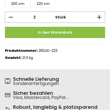
200 cm
220 cm
Produkt Anzahl: Gib den gewünschten Wert ein 
Stück
In den Warenkorb
Produktnummer:
2824D-223
Gewicht:
21.3 kg
Schnelle Lieferung
Sonderanfertigungen
Sicher bezahlen
Visa, Mastercard, PayPal ...
Robust, langlebig & platzsparend