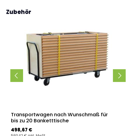
Produktgalerie überspringen
Zubehör
Transportwagen nach Wunschmaß für
bis zu 20 Banketttische
Regulärer Preis:
498,67 €
593,42 € inkl. MwSt.