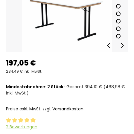
197,05 €
234,49 € inkl. MwSt.
Mindestabnahme: 2 Stück
· Gesamt 394,10 € (468,98 €
inkl. MwSt.)
Preise exkl. MwSt. zzgl. Versandkosten
Durchschnittliche Bewertung von 5 von 5 Sternen
2 Bewertungen