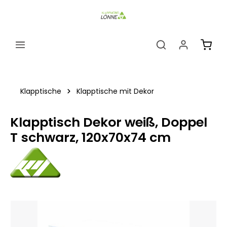
alt springen
Ware
Klapptische
Klapptische mit Dekor
Klapptisch Dekor weiß, Doppel
T schwarz, 120x70x74 cm
Bildergalerie überspringen