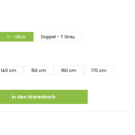
U - Silber
Doppel - T Grau
140 cm
150 cm
160 cm
170 cm
ewünschten Wert ein oder benutze die
In den Warenkorb