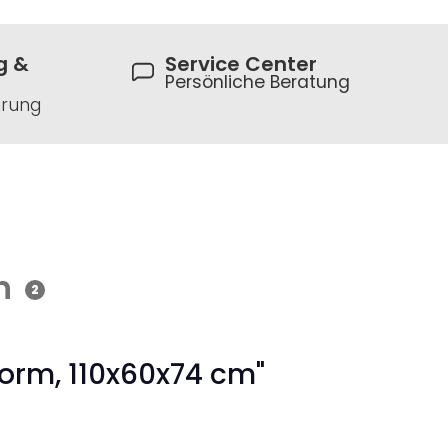
g &
Service Center
Persönliche Beratung
hrung
n
2
Form, 110x60x74 cm"