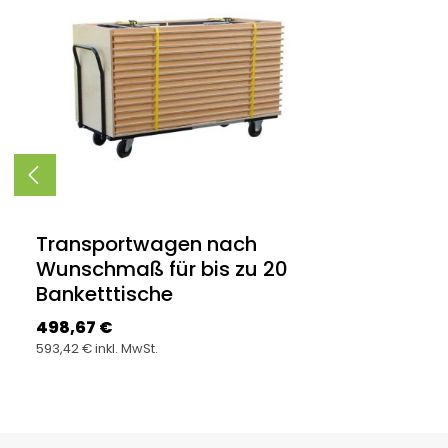
Transportwagen nach
Wunschmaß für bis zu 20
Banketttische
Regulärer Preis:
498,67 €
593,42 € inkl. MwSt.
Produkt Anzahl: Gib den gewünsc
Stück