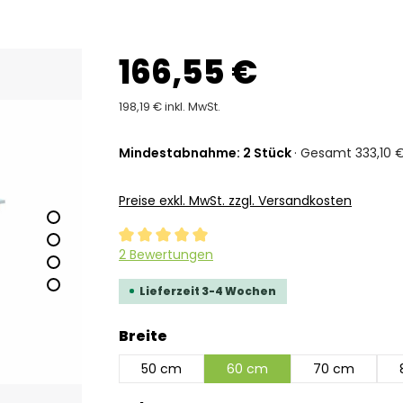
166,55 €
198,19 € inkl. MwSt.
Mindestabnahme: 2 Stück
· Gesamt 333,10 €
Preise exkl. MwSt. zzgl. Versandkosten
Durchschnittliche Bewertung von 5 von 5 Ste
2 Bewertungen
Lieferzeit 3-4 Wochen
auswählen
Breite
50 cm
60 cm
70 cm