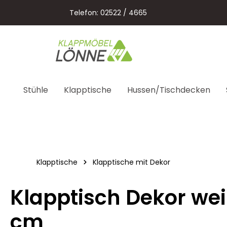
springen
Zur Hauptnavigation springen
Telefon: 02522 / 4665
Stühle
Klapptische
Hussen/Tischdecken
Klapptische
Klapptische mit Dekor
Klapptisch Dekor wei
cm