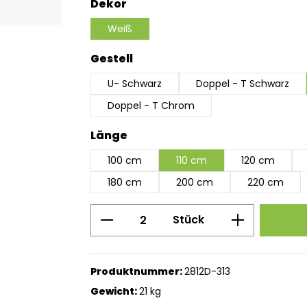
auswählen
Dekor
Weiß
auswählen
Gestell
U- Schwarz
Doppel - T Schwarz
Doppel - T Chrom
auswählen
Länge
100 cm
110 cm
120 cm
180 cm
200 cm
220 cm
Produkt Anzahl: Gib den g
Stück
Produktnummer:
2812D-313
Gewicht:
21 kg