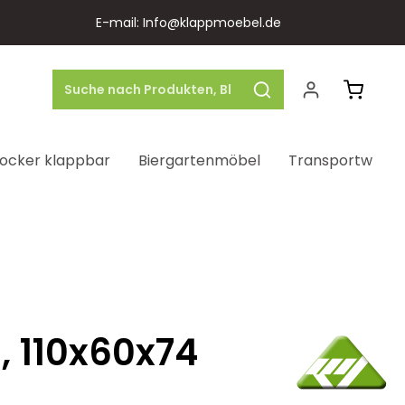
E-mail: Info@klappmoebel.de
Warenk
ocker klappbar
Biergartenmöbel
Transportwage
, 110x60x74