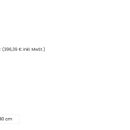
 (396,39 € inkl. MwSt.)
rnen
80 cm