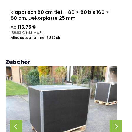
Klapptisch 80 cm tief – 80 × 80 bis 160 ×
80 cm, Dekorplatte 25 mm
Regulärer Preis:
Ab
116,75 €
138,93 € inkl. MwSt.
Mindestabnahme: 2 Stück
Produktgalerie überspringen
Zubehör