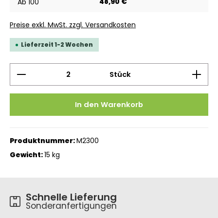
48,90 €
Ab
100
Preise exkl. MwSt. zzgl. Versandkosten
Lieferzeit 1-2 Wochen
Produkt Anzahl: Gib den gewünschten Wert ein 
Stück
In den Warenkorb
Produktnummer:
M2300
Gewicht:
15 kg
Schnelle Lieferung
Sonderanfertigungen