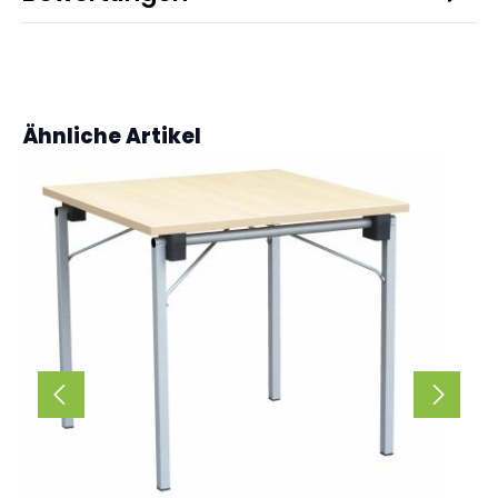
Produktgalerie überspringen
Ähnliche Artikel