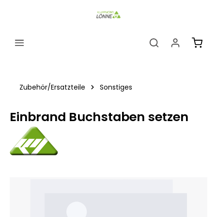
alt springen
Ware
Zubehör/Ersatzteile
Sonstiges
Einbrand Buchstaben setzen
Bildergalerie überspringen