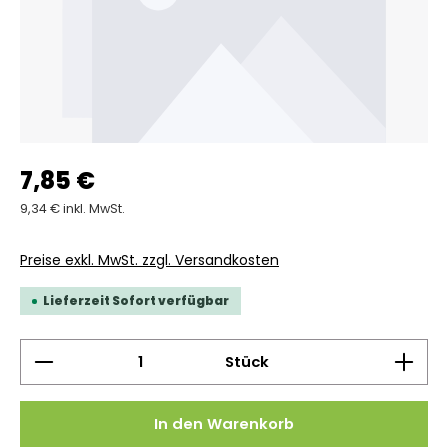
7,85 €
9,34 € inkl. MwSt.
Preise exkl. MwSt. zzgl. Versandkosten
Lieferzeit Sofort verfügbar
Produkt Anzahl: Gib den gewünschten Wert ein 
Stück
In den Warenkorb