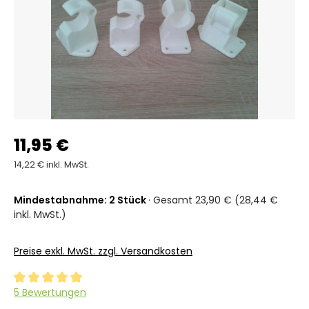
11,95 €
14,22 € inkl. MwSt.
Mindestabnahme: 2 Stück
· Gesamt 23,90 € (28,44 €
inkl. MwSt.)
Preise exkl. MwSt. zzgl. Versandkosten
Durchschnittliche Bewertung von 5 von 5 Sternen
5 Bewertungen