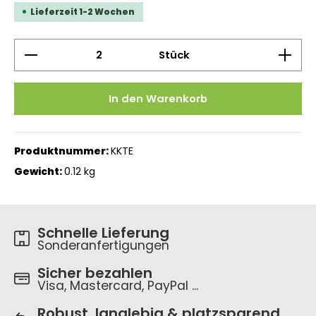
Lieferzeit 1-2 Wochen
Produkt Anzahl: Gib den gewünschten Wert ein 
Stück
In den Warenkorb
Produktnummer:
KKTE
Gewicht:
0.12 kg
Schnelle Lieferung
Sonderanfertigungen
Sicher bezahlen
Visa, Mastercard, PayPal ...
Robust, langlebig & platzsparend