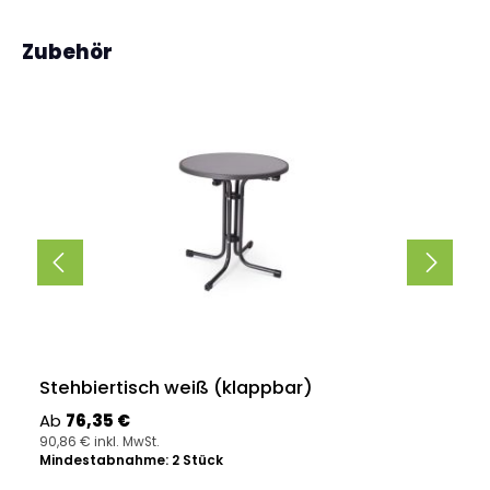
Produktgalerie überspringen
Zubehör
Stehbiertisch weiß (klappbar)
Regulärer Preis:
Ab
76,35 €
90,86 € inkl. MwSt.
Mindestabnahme: 2 Stück