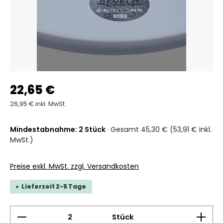
22,65 €
26,95 € inkl. MwSt.
Mindestabnahme: 2 Stück
· Gesamt 45,30 € (53,91 € inkl.
MwSt.)
Preise exkl. MwSt. zzgl. Versandkosten
Lieferzeit 2-5 Tage
Produkt Anzahl: Gib den gewünschten Wert ein 
Stück