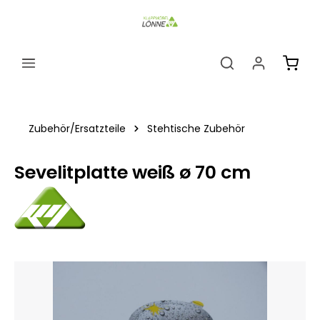
alt springen
Ware
Zubehör/Ersatzteile
Stehtische Zubehör
Sevelitplatte weiß ø 70 cm
Bildergalerie überspringen